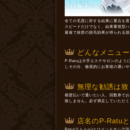
全ての毛質に対する結果に重点を置
スピードだけでなく、結果重視型ハ
最速で抜群の脱毛効果が得られる脱
どんなメニュー
P-Ratuは大手エステサロンの
しその分、徹底的にお客様の通いや
無理な勧誘は致
都度払いで通いたい人、回数券でお
致しません。必ず満足していただく
店名のP-Ratu
Ratu(ラトゥー)とはインドネシア