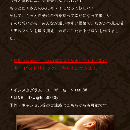
もっと気軽にエステを楽しんで欲しい！
もっとたくさんの人にキレイになって欲しい！
そして、もっと自分に自信を持って幸せになって欲しい！
そんな想いから、みんなが通いやすい価格で、なおかつ最先端
の美容マシンを取り揃え、結果にこだわるサロンを作りまし
た。
＊
新型コロナウイルスの感染拡大防止に関するご案内
サービスドリンクの一時中止につきまして
＊インスタグラム
ユーザー名→
p_ratu88
＊LINE
ID→
@hne8343y
予約・キャンセル等のご連絡はこちらからも可能です