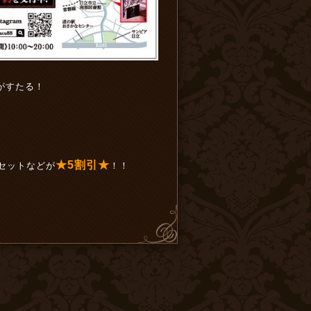
がすたる！
★5割引★
セットなどが
！！